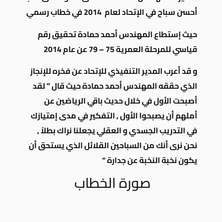
أحسن سباح في الإتحاد لعام 2014 في خطاب رسمي
حيث إستطاع المهندس أحمد حمادة تحقيق رقم
قياسي للمرحلة العمرية 75 – 79 عن عام 2014
و قد أعرب المدير التنفيذي للإتحاد عن فخره للإنجاز
الذي حققه المهندس أحمد حمادة حيث قال ” لقد
أصبحت الأول في خلال حديث باقي الرياضين عن
أملهم أن يصبحوا الأول , التفكير في مدى إمتيازك
في التدريب الجسدي و العقلي يجعلنا نراك بطلاً ,
نحن نرى أنك من السباحين القلائل الذي يستحق أن
يكون نخبة النخبة عن جدارة “
صورة الخطاب