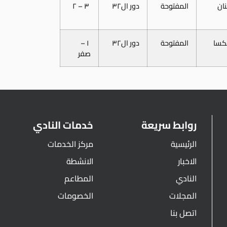
نان
المفتوحة
دور ال٣٢
٣ – ٢
كسا
المفتوحة
دور ال٣٢
١ –
صفر
روابط سريعة
خدمات النادي
الرئيسية
مركز الخدمات
الاخبار
الانشطة
النادي
المطاعم
المجلات
الخصومات
اتصل بنا