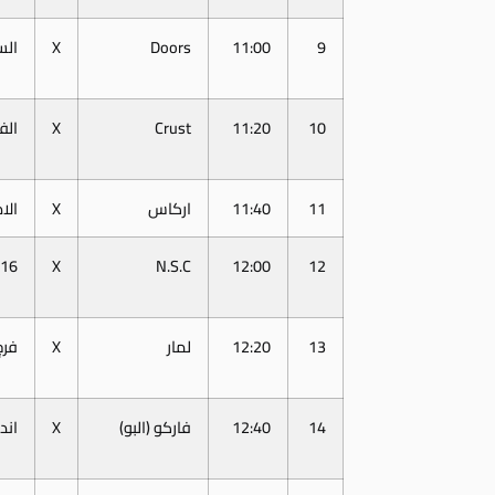
9
11:00
Doors
X
الس
10
11:20
Crust
X
الف
11
11:40
اركاس
X
الا
16
X
N.S.C
12:00
12
13
12:20
لمار
X
فرج
14
12:40
فاركو (البو)
X
اند