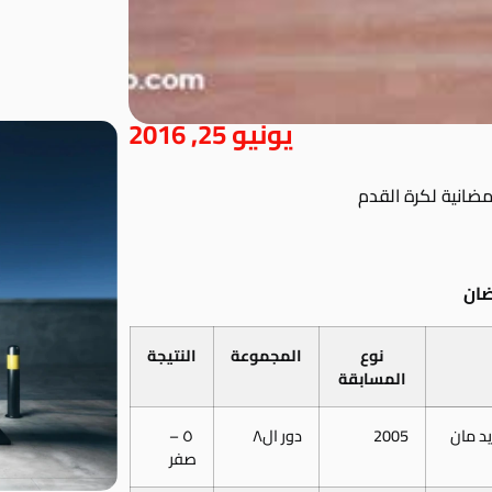
يونيو 25, 2016
مضانية لكرة القدم
نوع
المجموعة
النتيجة
المسابقة
د مان
2005
دور ال٨
٥ –
صفر