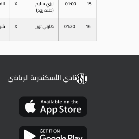
15
01:00
ايزي سليم
X
الف
(حلاة روح)
16
01:20
هارتي تورز
X
شي
نادي الأسكندرية الرياضي