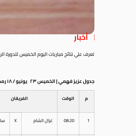
أخبار
تعرف علي نتائج مباريات اليوم الخميس للدورة الر
جدول عزيز فهمي | الخميس ٢٣ يونيو / ١٨ رمضان
م
الوقت
الفريقان
1
08:20
غزال الشام
X
ساي