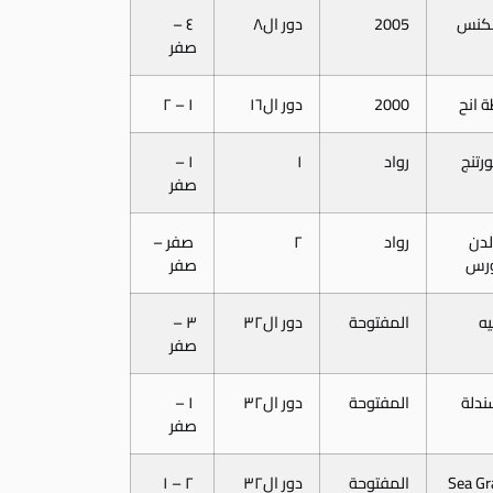
لكنس
2005
دور ال٨
٤ –
صفر
 انح
2000
دور ال١٦
١ – ٢
رتنج
رواد
١
١ –
صفر
دن
رواد
٢
صفر –
رس
صفر
يه
المفتوحة
دور ال٣٢
٣ –
صفر
ندلة
المفتوحة
دور ال٣٢
١ –
صفر
Sea Gr
المفتوحة
دور ال٣٢
٢ – ١