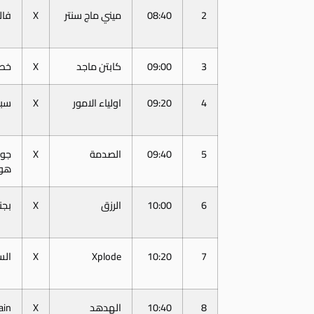
2
08:40
ميني ماج سنتر
X
فا
3
09:00
كابتن ماجد
X
خطة
4
09:20
اولياء الامور
X
سبو
5
09:40
الصدمة
X
جول
هو
6
10:00
الرزق
X
بجن
7
10:20
Xplode
X
الس
8
10:40
الهدهد
X
ain