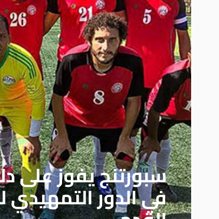
سبورتنج يفوز على 
في الدور التمهيدي 