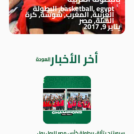
egypt
,
basketball
,
البطولة
العربية
,
المغرب
,
شوشة
,
كرة
السلة
,
مصر
يناير 9, 2017
أخر الأخبار
العودة
سبورتنج يتألق ببطولة كأس مصر للرول بول