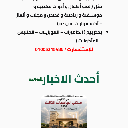
مثل ( لعب أطفال و أدوات مكتبية و
موسيقية و رياضية و قصص و مجلات و ألغاز
– أكسسوارات بسيطة )
يحذر بيع ( الكاميرات – الموبايلات – الملابس
– المأكولات )
للإستفسار ت / 01005215486
أحدث الاخبار
العودة