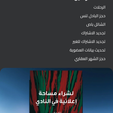
الرحلات
حجز البادل تنس
الشاتل باص
تجديد الاشتراك
تجديد الاشتراك للغير
تحديث بيانات العضوية
حجز الشهر العقاري