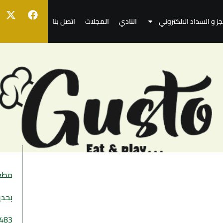
جز و السداد الالكتروني
النادي
المجلات
اتصل بنا
مطع
بحدي
483