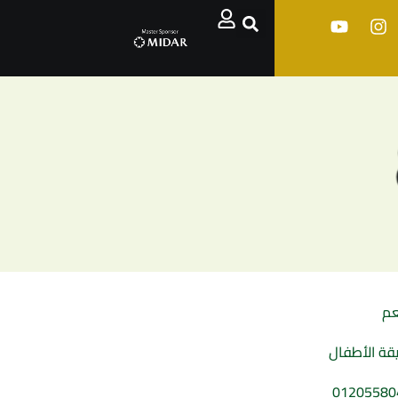
م
قة الأطفال
01205580