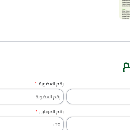
م
رقم العضویة
رقم الموبایل