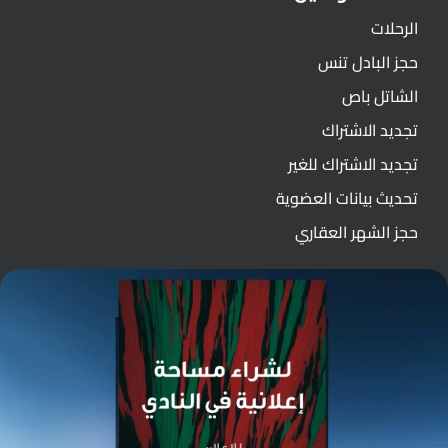
الرحلات
حجز البادل تنس
الشاتل باص
تجديد الاشتراك
تجديد الاشتراك للغير
تحديث بيانات العضوية
حجز الشهر العقاري