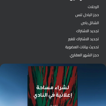
الرحلات
حجز البادل تنس
الشاتل باص
تجديد الاشتراك
تجديد الاشتراك للغير
تحديث بيانات العضوية
حجز الشهر العقاري