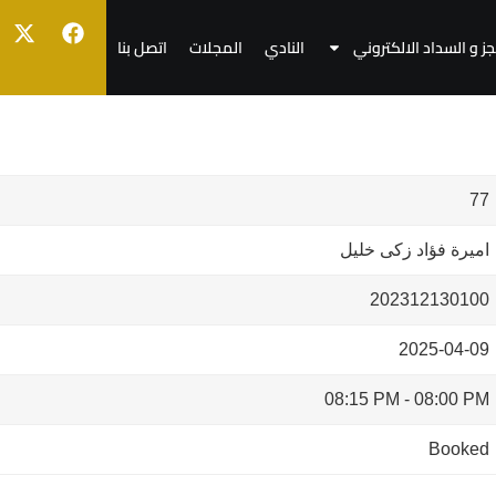
جز و السداد الالكتروني
النادي
المجلات
اتصل بنا
77
اميرة فؤاد زكى خليل
202312130100
2025-04-09
08:15 PM
-
08:00 PM
Booked