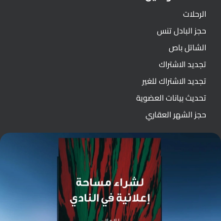
الرحلات
حجز البادل تنس
الشاتل باص
تجديد الاشتراك
تجديد الاشتراك للغير
تحديث بيانات العضوية
حجز الشهر العقاري