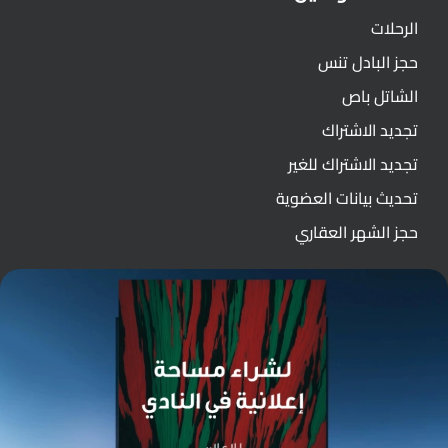
الرحلات
حجز البادل تنس
الشاتل باص
تجديد الاشتراك
تجديد الاشتراك للغير
تحديث بيانات العضوية
حجز الشهر العقاري