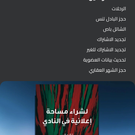
الرحلات
حجز البادل تنس
الشاتل باص
تجديد الاشتراك
تجديد الاشتراك للغير
تحديث بيانات العضوية
حجز الشهر العقاري