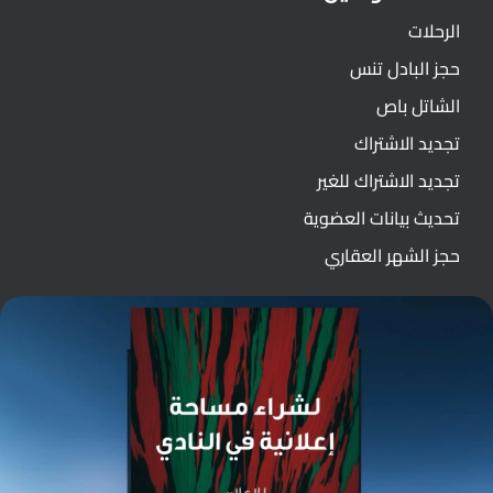
الرحلات
حجز البادل تنس
الشاتل باص
تجديد الاشتراك
تجديد الاشتراك للغير
تحديث بيانات العضوية
حجز الشهر العقاري