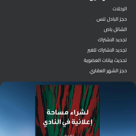
الرحلات
حجز البادل تنس
الشاتل باص
تجديد الاشتراك
تجديد الاشتراك للغير
تحديث بيانات العضوية
حجز الشهر العقاري