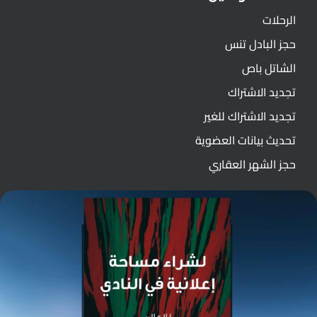
الرحلات
حجز البادل تنس
الشاتل باص
تجديد الاشتراك
تجديد الاشتراك للغير
تحديث بيانات العضوية
حجز الشهر العقاري