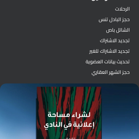
الرحلات
حجز البادل تنس
الشاتل باص
تجديد الاشتراك
تجديد الاشتراك للغير
تحديث بيانات العضوية
حجز الشهر العقاري