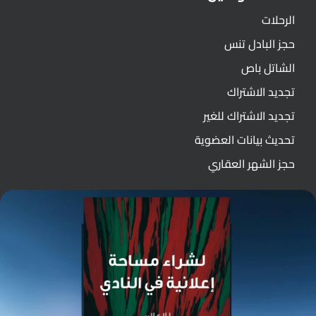
الرحلات
حجز البادل تنس
الشاتل باص
تجديد الاشتراك
تجديد الاشتراك للغير
تحديث بيانات العضوية
حجز الشهر العقاري