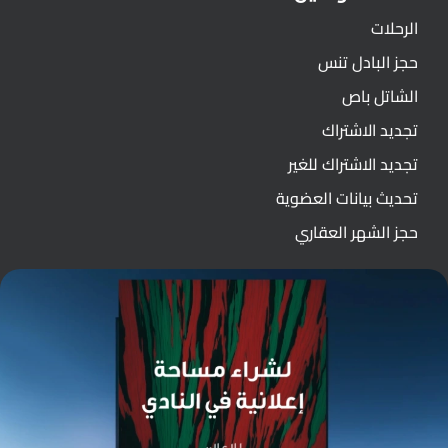
الرحلات
حجز البادل تنس
الشاتل باص
تجديد الاشتراك
تجديد الاشتراك للغير
تحديث بيانات العضوية
حجز الشهر العقاري