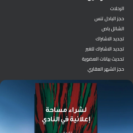
الرحلات
حجز البادل تنس
الشاتل باص
تجديد الاشتراك
تجديد الاشتراك للغير
تحديث بيانات العضوية
حجز الشهر العقاري