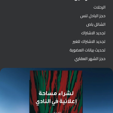
الرحلات
حجز البادل تنس
الشاتل باص
تجديد الاشتراك
تجديد الاشتراك للغير
تحديث بيانات العضوية
حجز الشهر العقاري