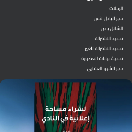
الرحلات
حجز البادل تنس
الشاتل باص
تجديد الاشتراك
تجديد الاشتراك للغير
تحديث بيانات العضوية
حجز الشهر العقاري