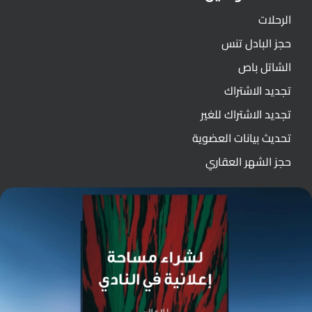
الرحلات
حجز البادل تنس
الشاتل باص
تجديد الاشتراك
تجديد الاشتراك للغير
تحديث بيانات العضوية
حجز الشهر العقاري