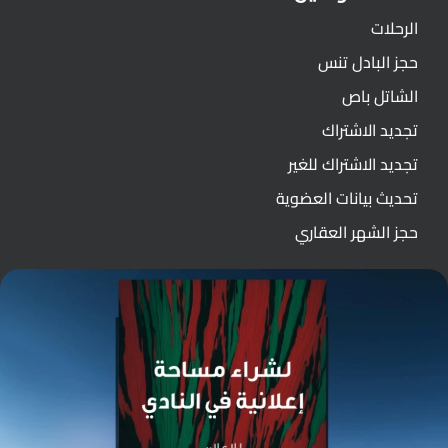
الرحلات
حجز البادل تنس
الشاتل باص
تجديد الاشتراك
تجديد الاشتراك للغير
تحديث بيانات العضوية
حجز الشهر العقاري