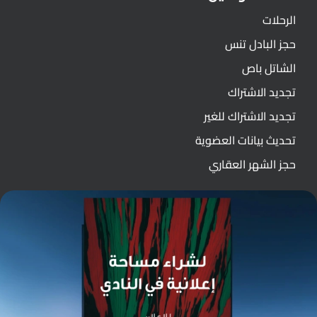
الرحلات
حجز البادل تنس
الشاتل باص
تجديد الاشتراك
تجديد الاشتراك للغير
تحديث بيانات العضوية
حجز الشهر العقاري