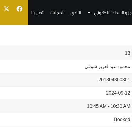
جز و السداد الالكتروني
النادي
المجلات
اتصل بنا
13
محمود عبدالعزيز شوقى
201304300301
2024-09-12
10:45 AM
-
10:30 AM
Booked