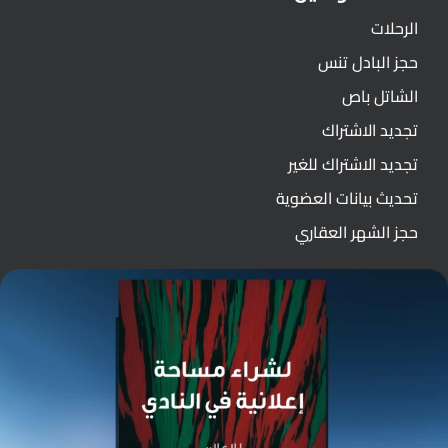
الرحلات
حجز البادل تنس
الشاتل باص
تجديد الاشتراك
تجديد الاشتراك للغير
تحديث بيانات العضوية
حجز الشهر العقاري