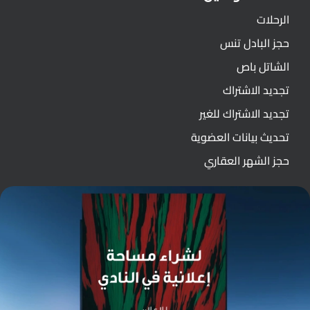
الرحلات
حجز البادل تنس
الشاتل باص
تجديد الاشتراك
تجديد الاشتراك للغير
تحديث بيانات العضوية
حجز الشهر العقاري