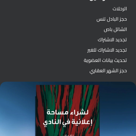
الرحلات
حجز البادل تنس
الشاتل باص
تجديد الاشتراك
تجديد الاشتراك للغير
تحديث بيانات العضوية
حجز الشهر العقاري