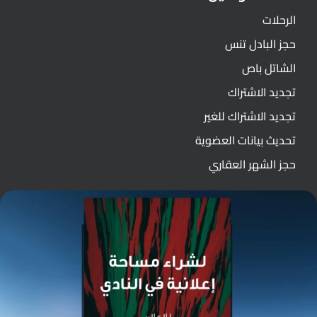
الرحلات
حجز البادل تنس
الشاتل باص
تجديد الاشتراك
تجديد الاشتراك للغير
تحديث بيانات العضوية
حجز الشهر العقاري