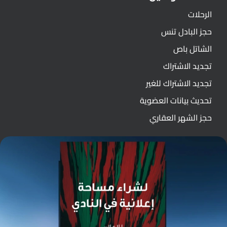
الرحلات
حجز البادل تنس
الشاتل باص
تجديد الاشتراك
تجديد الاشتراك للغير
تحديث بيانات العضوية
حجز الشهر العقاري