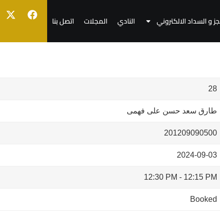
جز و السداد الالكتروني
النادي
المجلات
اتصل بنا
28
طارق سعد حسن على فهمى
201209090500
2024-09-03
12:30 PM
-
12:15 PM
Booked