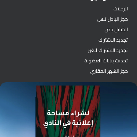
الرحلات
حجز البادل تنس
الشاتل باص
تجديد الاشتراك
تجديد الاشتراك للغير
تحديث بيانات العضوية
حجز الشهر العقاري