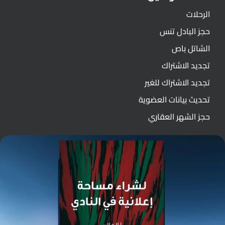
الرحلات
حجز البادل تنس
الشاتل باص
تجديد الاشتراك
تجديد الاشتراك للغير
تحديث بيانات العضوية
حجز الشهر العقاري