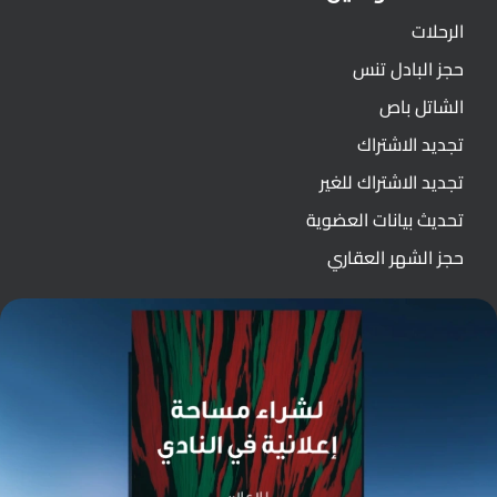
الرحلات
حجز البادل تنس
الشاتل باص
تجديد الاشتراك
تجديد الاشتراك للغير
تحديث بيانات العضوية
حجز الشهر العقاري