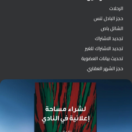
الرحلات
حجز البادل تنس
الشاتل باص
تجديد الاشتراك
تجديد الاشتراك للغير
تحديث بيانات العضوية
حجز الشهر العقاري