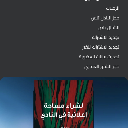
الرحلات
حجز البادل تنس
الشاتل باص
تجديد الاشتراك
تجديد الاشتراك للغير
تحديث بيانات العضوية
حجز الشهر العقاري