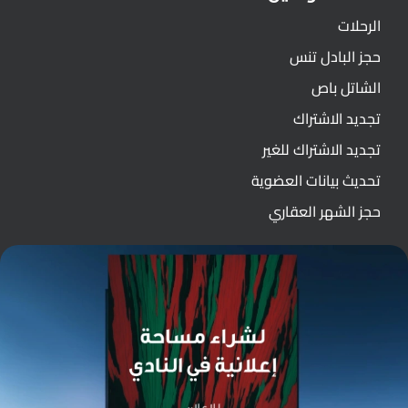
الرحلات
حجز البادل تنس
الشاتل باص
تجديد الاشتراك
تجديد الاشتراك للغير
تحديث بيانات العضوية
حجز الشهر العقاري