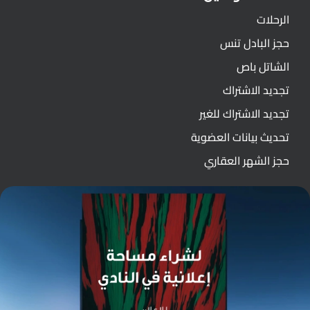
الرحلات
حجز البادل تنس
الشاتل باص
تجديد الاشتراك
تجديد الاشتراك للغير
تحديث بيانات العضوية
حجز الشهر العقاري