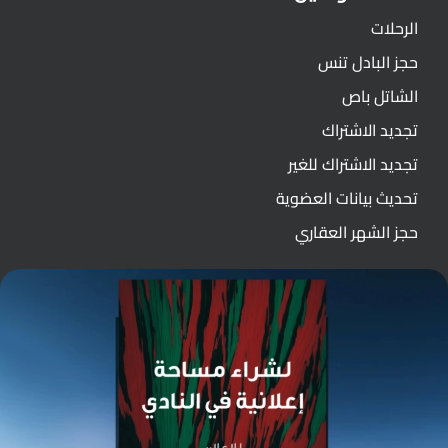
الرحلات
حجز البادل تنس
الشاتل باص
تجديد الاشتراك
تجديد الاشتراك للغير
تحديث بيانات العضوية
حجز الشهر العقاري