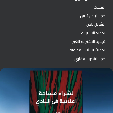
الرحلات
حجز البادل تنس
الشاتل باص
تجديد الاشتراك
تجديد الاشتراك للغير
تحديث بيانات العضوية
حجز الشهر العقاري