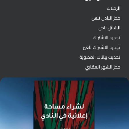
الرحلات
حجز البادل تنس
الشاتل باص
تجديد الاشتراك
تجديد الاشتراك للغير
تحديث بيانات العضوية
حجز الشهر العقاري