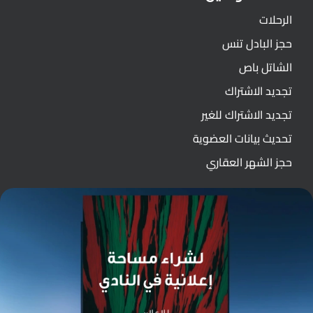
الرحلات
حجز البادل تنس
الشاتل باص
تجديد الاشتراك
تجديد الاشتراك للغير
تحديث بيانات العضوية
حجز الشهر العقاري