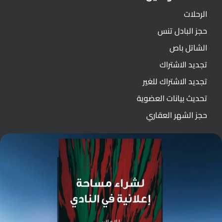
الرحلات
حجز البادل تنس
الشاتل باص
تجديد الاشتراك
تجديد الاشتراك للغير
تحديث بيانات العضوية
حجز الشهر العقاري