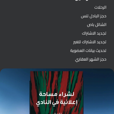
الرحلات
حجز البادل تنس
الشاتل باص
تجديد الاشتراك
تجديد الاشتراك للغير
تحديث بيانات العضوية
حجز الشهر العقاري