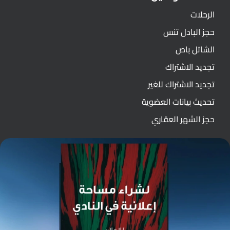
الرحلات
حجز البادل تنس
الشاتل باص
تجديد الاشتراك
تجديد الاشتراك للغير
تحديث بيانات العضوية
حجز الشهر العقاري