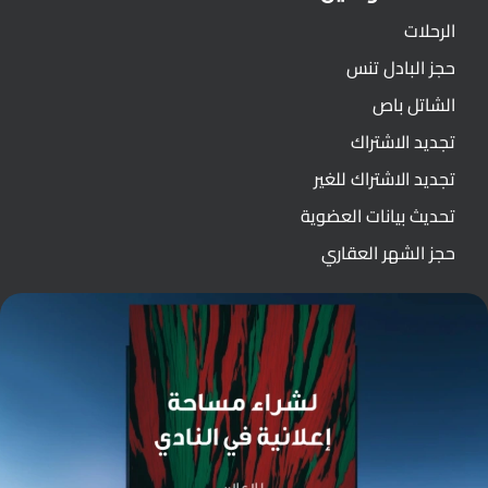
الرحلات
حجز البادل تنس
الشاتل باص
تجديد الاشتراك
تجديد الاشتراك للغير
تحديث بيانات العضوية
حجز الشهر العقاري