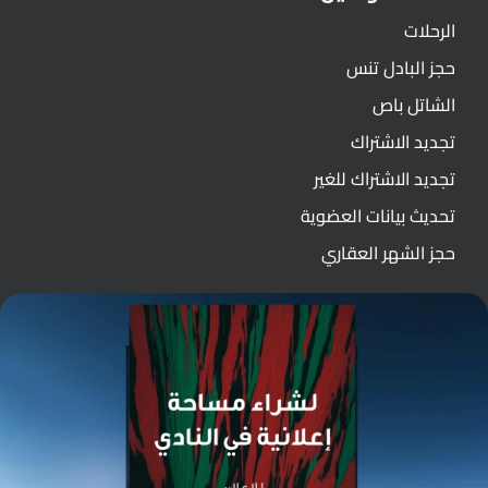
الرحلات
حجز البادل تنس
الشاتل باص
تجديد الاشتراك
تجديد الاشتراك للغير
تحديث بيانات العضوية
حجز الشهر العقاري