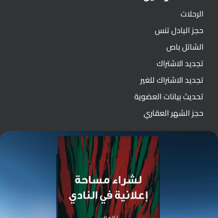
الرحلات
حجز البادل تنس
الشاتل باص
تجديد الاشتراك
تجديد الاشتراك للغير
تحديث بيانات العضوية
حجز الشهر العقاري