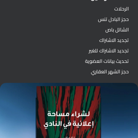
الرحلات
حجز البادل تنس
الشاتل باص
تجديد الاشتراك
تجديد الاشتراك للغير
تحديث بيانات العضوية
حجز الشهر العقاري