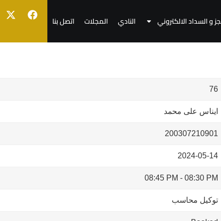
جز و السداد الالكتروني
النادي
المجلات
اتصل بنا
76
ايناس على محمد
200307210901
2024-05-14
08:45 PM
-
08:30 PM
توكيل محاسب